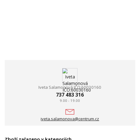
Iveta Salamonová IČO:60030160
737 483 316
9.00 - 19.00
iveta.salamonova@centrum.cz
Zboží zařazeno v kategoriích