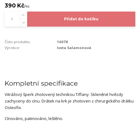
390 Kč
/
ks
Přidat do košíku
Číslo produktu:
16078
Výrobce:
Iveta Salamonová
Kompletní specifikace
Vitrážový šperk zhotovený technikou Tiffany. Skleněné hvězdy
zachyceny do cínu. Drátek na krk je zhotoven z chirurgického drátku
Osteofix.
Cínováno, patinováno, leštěno.