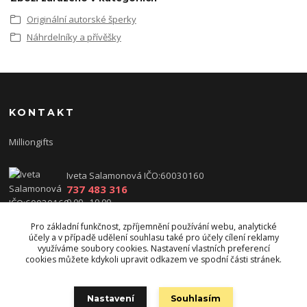
Originální autorské šperky
Náhrdelníky a přívěšky
KONTAKT
Milliongifts
Iveta Salamonová IČO:60030160
737 483 316
9.00 - 19.00
Pro základní funkčnost, zpříjemnění používání webu, analytické
iveta.salamonova@centrum.cz
účely a v případě udělení souhlasu také pro účely cílení reklamy
využíváme soubory cookies. Nastavení vlastních preferencí
cookies můžete kdykoli upravit odkazem ve spodní části stránek.
Nastavení
Souhlasím