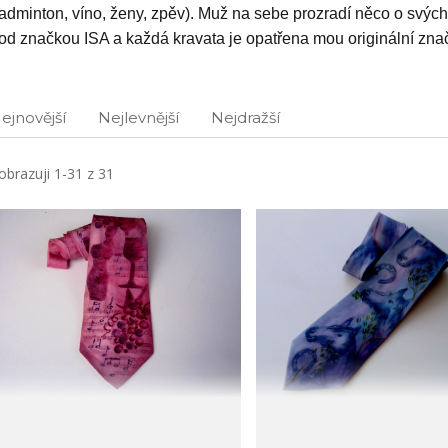
adminton, víno, ženy, zpěv). Muž na sebe prozradí něco o svýc
od značkou ISA a každá kravata je opatřena mou originální zna
ejnovější
Nejlevnější
Nejdražší
obrazuji 1-31 z 31