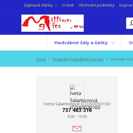
Zajímavé články
O mně
Obchodní podmínky
Doprav
Hedvábné šály a šátky
O
Úvod
Originální hedvábné kravaty
Kravaty na 
Iveta Salamonová IČO:60030160
737 483 316
9.00 - 19.00