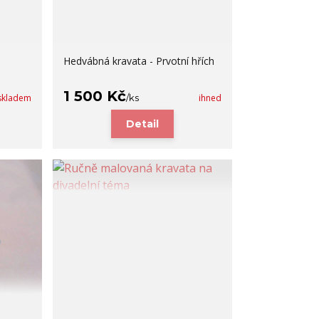
Hedvábná kravata - Prvotní hřích
1 500 Kč
skladem
/
ks
ihned
Detail