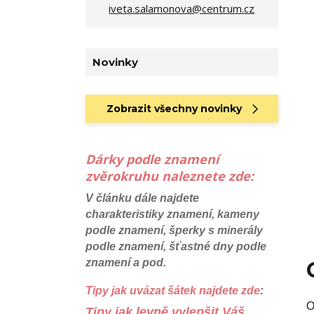
iveta.salamonova@centrum.cz
Novinky
Zobrazit všechny novinky
Dárky podle znamení
zvěrokruhu naleznete zde:
V článku dále najdete
charakteristiky znamení, kameny
podle znamení, šperky s minerály
podle znamení, šťastné dny podle
znamení a pod.
Tipy jak uvázat šátek najdete zde
:
O
Tipy jak levně vylepšit Váš