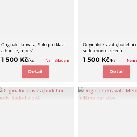
Originální kravata, Solo pro klavír
Originální kravata,hudební 
a housle, modrá
sedo-modro-zelená
1 500 Kč
1 500 Kč
/
ks
Není skladem
/
ks
Není 
Detail
Detail