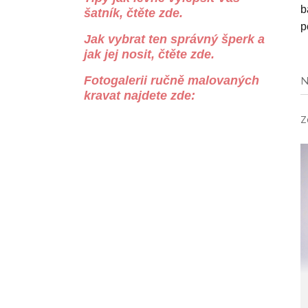
b
šatník, čtěte zde.
p
Jak vybrat ten správný šperk a
jak jej nosit, čtěte zde.
Fotogalerii ručně malovaných
N
kravat najdete zde:
Z