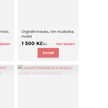
 motiv,
Originální kravata, Sen muzikanta,
modrá
1 500 Kč
skladem
/
ks
Není skladem
Detail