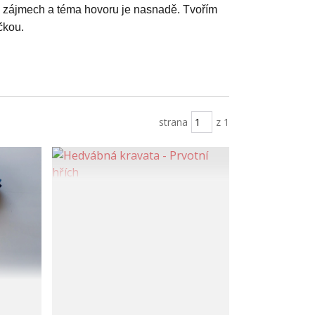
h zájmech a téma hovoru je nasnadě. Tvořím
čkou.
strana
z 1