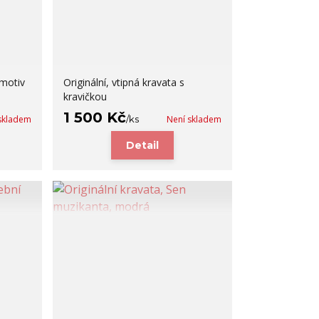
 motiv
Originální, vtipná kravata s
kravičkou
1 500 Kč
skladem
/
ks
Není skladem
Detail