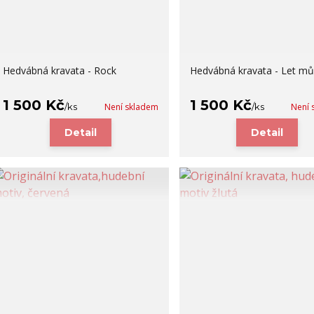
Hedvábná kravata - Rock
Hedvábná kravata - Let mů
1 500 Kč
1 500 Kč
/
ks
Není skladem
/
ks
Není 
Detail
Detail