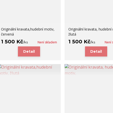
Originální kravata,hudební motiv,
Originální kravata, hudební
červená
žlutá
1 500 Kč
1 500 Kč
/
ks
Není skladem
/
ks
Není 
Detail
Detail