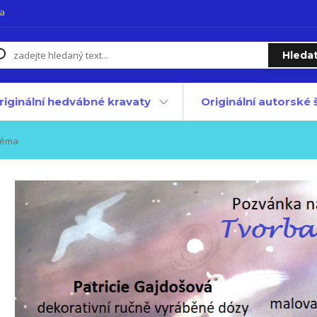
a
Hleda
riginální hedvábné kravaty
Originální autorské
téma