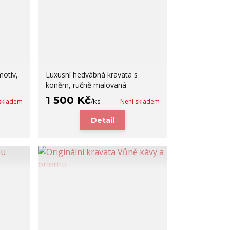
motiv,
Luxusní hedvábná kravata s
koněm, ručně malovaná
1 500 Kč
skladem
/
ks
Není skladem
Detail