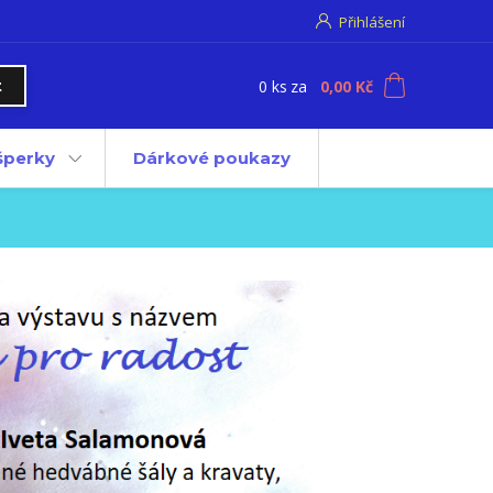
Přihlášení
0
ks
za
0,00 Kč
t
 šperky
Dárkové poukazy