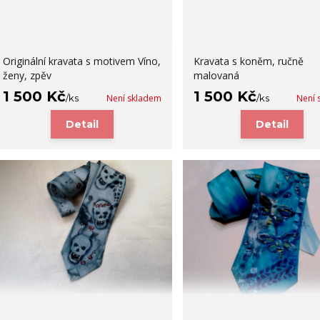
Originální kravata s motivem Víno,
Kravata s koněm, ručně
ženy, zpěv
malovaná
1 500 Kč
1 500 Kč
/
ks
Není skladem
/
ks
Není 
Detail
Detail