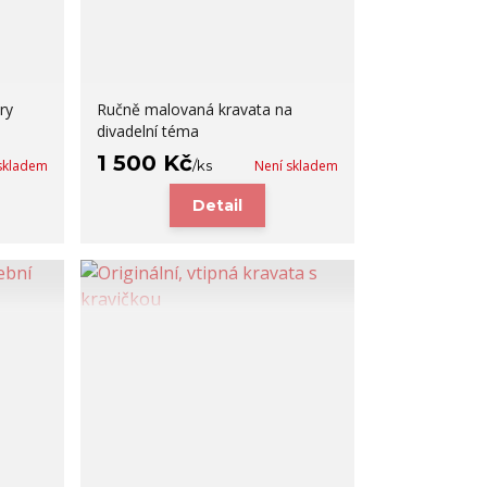
ry
Ručně malovaná kravata na
divadelní téma
1 500 Kč
skladem
/
ks
Není skladem
Detail