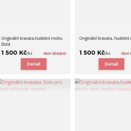
Originální kravata,hudební motiv,
Originální kravata, hudební
žlutá
1 500 Kč
1 500 Kč
/
ks
Není skladem
/
ks
Není 
Detail
Detail