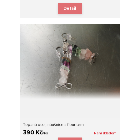
Detail
Tepaná ocel, náušnice s flouritem
390 Kč
/
ks
Není skladem