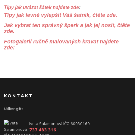
Tipy jak uvázat šátek najdete zde
:
Tipy jak levně vylepšit Váš šatník, čtěte zde.
Jak vybrat ten správný šperk a jak jej nosit, čtěte
zde.
Fotogalerii ručně malovaných kravat najdete
zde:
KONTAKT
Milliongifts
Iveta Salamonová IČO:60030160
737 483 316