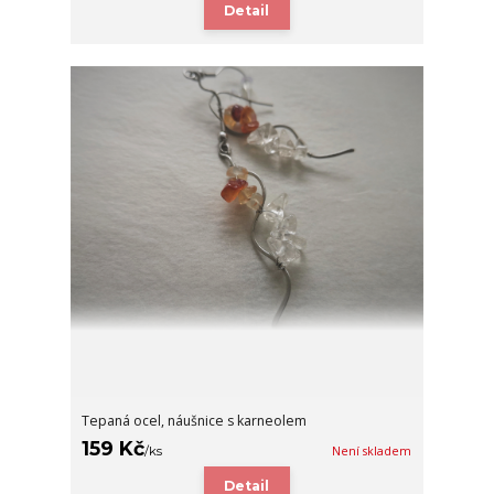
Detail
Tepaná ocel, náušnice s karneolem
159 Kč
/
ks
Není skladem
Detail