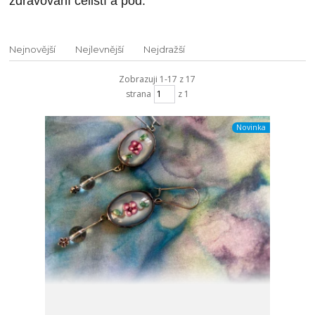
zdrávování čelistí a pod.
Nejnovější
Nejlevnější
Nejdražší
Zobrazuji 1-17 z 17
strana
z 1
Novinka