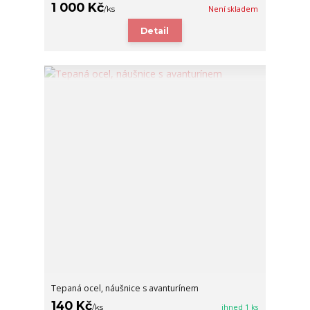
1 000 Kč
/
ks
Není skladem
Detail
Tepaná ocel, náušnice s avanturínem
140 Kč
/
ks
ihned 1 ks