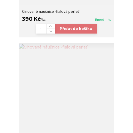
Cínované náušnice -fialová perleť
390 Kč
/
ks
ihned 1 ks
Přidat do košíku