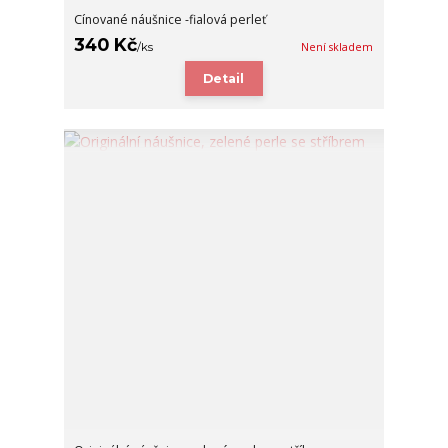
Cínované náušnice -fialová perleť
340 Kč
/
ks
Není skladem
Detail