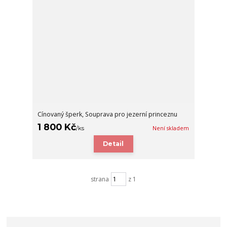
Cínovaný šperk, Souprava pro jezerní princeznu
1 800 Kč
/
ks
Není skladem
Detail
strana
z 1