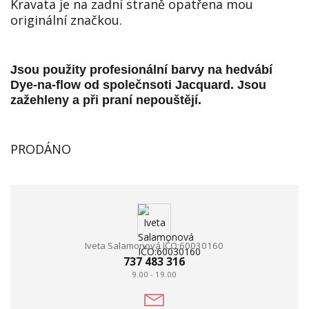
Kravata je na zadní straně opatřena mou
originální značkou.
Jsou použity profesionální barvy na hedvábí
Dye-na-flow od společnsoti Jacquard. Jsou
zažehleny a při praní nepouštějí.
PRODÁNO
Iveta Salamonová IČO:60030160
737 483 316
9.00 - 19.00