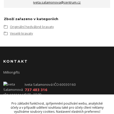
iveta.salamonova@centrum.cz
Zboží zařazeno v kategoriích
Originální hedvábné kravaty
Veselé kravaty
KONTAKT
Milliongifts
Iveta Salamonová IČO:60030160
737 483 316
9.00 - 19.00
Pro základní funkčnost, zpříjemnění používání webu, analytické
iveta.salamonova@centrum.cz
účely a v případě udělení souhlasu také pro účely cílení reklamy
využíváme soubory cookies. Nastavení vlastních preferencí