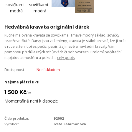
Hedvábná kravata originální dárek
Ručně malovaná kravata se sovičkama. Tmavě modrý základ, sovičky
oranžovo žluté. Barvy jsou zažehleny, kravata je stálobarevná, lze ji prát
v ruce a žehlit přes pečící papír. Zajímavé a nevšední kravaty Vám
pomohou při důležitých schůzkách či pohovorech. Prolomí počáteční
napjatou atmosféru a pokud ...
celý popis
Dostupnost
Není skladem
Nejsme plátci DPH
1 500 Kč
/
ks
Momentálně není k dispozici
Číslo produktu:
92002
Výrobce:
Iveta Salamonová