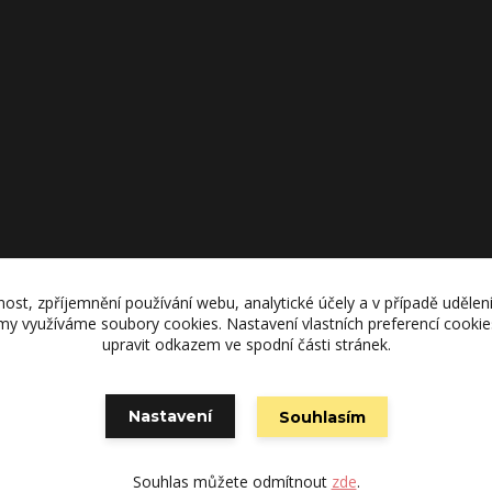
nost, zpříjemnění používání webu, analytické účely a v případě udělen
lamy využíváme soubory cookies. Nastavení vlastních preferencí cooki
upravit odkazem ve spodní části stránek.
Vytvořeno na
Eshop-rychle.cz
Nastavení
Souhlasím
Souhlas můžete odmítnout
zde
.