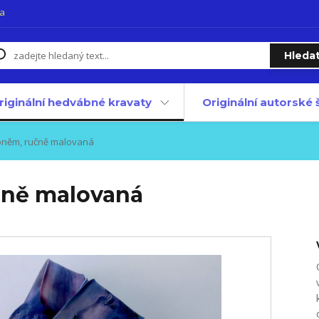
a
Hleda
riginální hedvábné kravaty
Originální autorské
oněm, ručně malovaná
čně malovaná