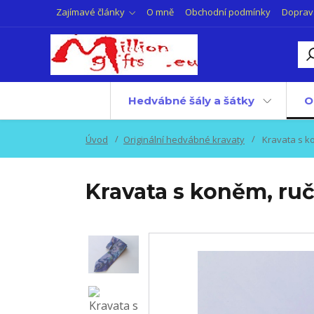
Zajímavé články
O mně
Obchodní podmínky
Doprav
Hedvábné šály a šátky
O
Úvod
Originální hedvábné kravaty
Kravata s k
Kravata s koněm, ru