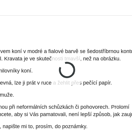
ivem koní v modré a fialové barvě se šedostříbrnou kont
l. Kravata je ve skutečnosti tmavší, než na obrázku.
ilovníky koní.
vná, lze ji prát v ruce a žehlit přes pečící papír.
o muže.
ou při neformálních schůzkách či pohovorech. Prolomí
cete, aby si Vás pamatovali, není lepší způsob, jak zau
 napište mi to, prosím, do poznámky.