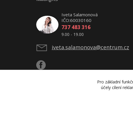
Iveta Salamonová
IČO:60030160
737 483 316
9.00 - 19.00
iveta.salamonova@centrum.cz
Pro základní funkč
účely cílení rek