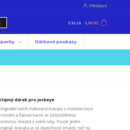
Přihlášení
0
ks
za
0,00 Kč
t
 šperky
Dárkové poukazy
Vtipný dárek pro jockeye
Originální ručně malovaná kravata s motivem koní
v modré a fialové barvě se šedostříbrnou
konturou. Kresba z volné ruky. Pouze jeden
originál. Kravata je ve skutečnosti tmavší, než na