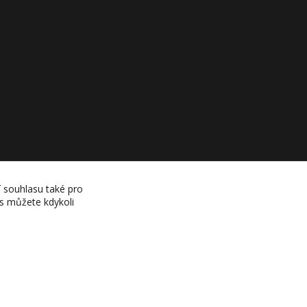
í souhlasu také pro
es můžete kdykoli