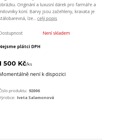
obrázku. Originání a luxusní dárek pro farmáře a
milovníky koní. Barvy jsou zažehleny, kravata je
stálobarevná, lze...
celý popis
Dostupnost
Není skladem
Nejsme plátci DPH
1 500 Kč
/
ks
Momentálně není k dispozici
Číslo produktu:
92006
Výrobce:
Iveta Salamonová