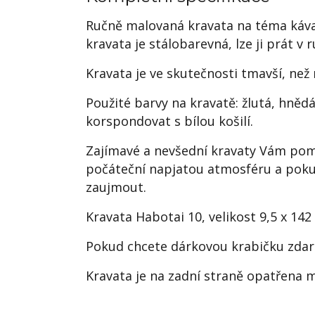
Ručně malovaná kravata na téma káva 
kravata je stálobarevná, lze ji prát v r
Kravata je ve skutečnosti tmavší, než 
Použité barvy na kravatě: žlutá, hně
korspondovat s bílou košilí.
Zajímavé a nevšední kravaty Vám pomo
počáteční napjatou atmosféru a pokud
zaujmout.
Kravata Habotai 10, velikost 9,5 x 14
Pokud chcete dárkovou krabičku zdar
Kravata je na zadní straně opatřena m