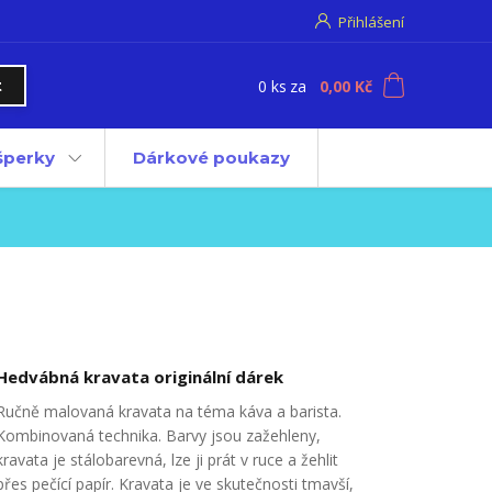
Přihlášení
0
ks
za
0,00 Kč
t
 šperky
Dárkové poukazy
Hedvábná kravata originální dárek
Ručně malovaná kravata na téma káva a barista.
Kombinovaná technika. Barvy jsou zažehleny,
kravata je stálobarevná, lze ji prát v ruce a žehlit
přes pečící papír. Kravata je ve skutečnosti tmavší,