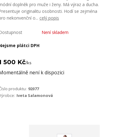
módní doplněk pro muže i ženy. Má výraz a ducha.
Presentuje originalitu osobnosti. Hodí se zejména
pro nekonvenční o...
celý popis
Dostupnost
Není skladem
Nejsme plátci DPH
1 500 Kč
/
ks
Momentálně není k dispozici
Číslo produktu:
92077
Výrobce:
Iveta Salamonová