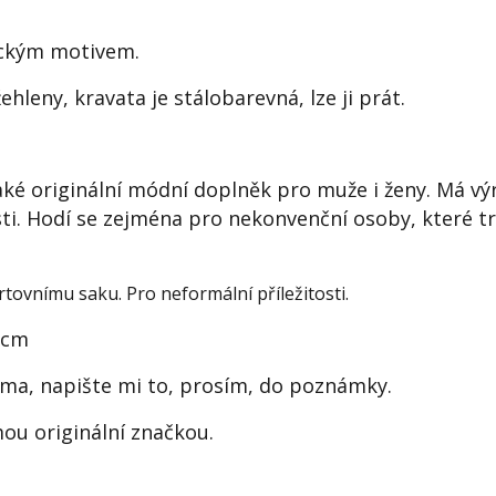
ickým motivem.
leny, kravata je stálobarevná, lze ji prát.
ké originální módní doplněk pro muže i ženy. Má vý
sti. Hodí se zejména pro nekonvenční osoby, které t
rtovnímu saku. Pro neformální příležitosti.
2 cm
ma, napište mi to, prosím, do poznámky.
ou originální značkou.