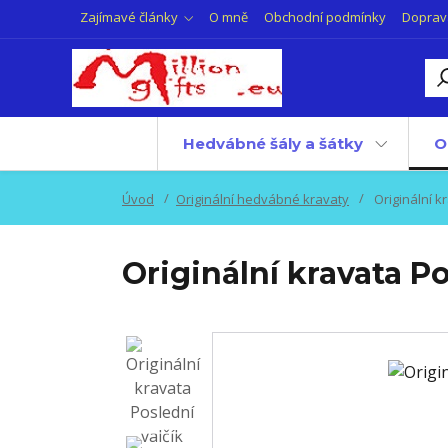
Zajímavé články
O mně
Obchodní podmínky
Doprav
Hedvábné šály a šátky
O
Úvod
Originální hedvábné kravaty
Originální k
Originální kravata Po