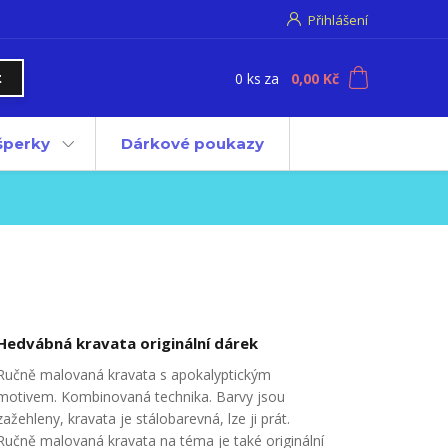
Přihlášení
0
ks
za
0,00 Kč
t
 šperky
Dárkové poukazy
Hedvábná kravata originální dárek
Ručně malovaná kravata s apokalyptickým
motivem. Kombinovaná technika. Barvy jsou
zažehleny, kravata je stálobarevná, lze ji prát.
Ručně malovaná kravata na téma je také originální