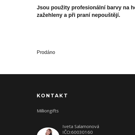
Jsou použity profesionální barvy na 
zažehleny a při praní nepouštějí.
Prodáno
KONTAKT
Milliongifts
Iveta Salamonová
IČO:60030160