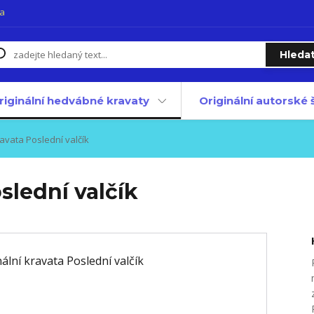
a
Hleda
riginální hedvábné kravaty
Originální autorské
ravata Poslední valčík
slední valčík