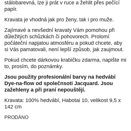
stálobarevná, lze ji prát v ruce a žehlit přes pečící
papír.
Kravata je vhodná jak pro ženy, tak i pro muže.
Zajímavé a nevšední kravaty Vám pomohou při
důležitých schůzkách či pohovorech. Prolomí
počáteční napjatou atmosféru a pokud chcete, aby
si Vás pamatovali, není lepší způsob, jak zaujmout.
Pokud chcete dárkovou krabičku zdarma, napište mi
to, prosím, do poznámky.
Jsou použity profesionální barvy na hedvábí
Dye-na-flow od společnsoti Jacquard. Jsou
zažehleny a při praní nepouštějí.
Kravata: 100% hedvábí, Habotai 10, velikost 9,5 x
142 cm
PRODÁNO