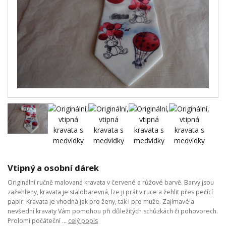
Vtipný a osobní dárek
Originální ručně malovaná kravata v červené a růžové barvě. Barvy jsou
zažehleny, kravata je stálobarevná, lze ji prát v ruce a žehlit přes pečící
papír. Kravata je vhodná jak pro ženy, tak i pro muže. Zajímavé a
nevšední kravaty Vám pomohou při důležitých schůzkách či pohovorech.
Prolomí počáteční ...
celý popis