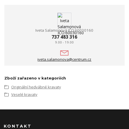
Iveta Salamonová IČO:60030160
737 483 316
9.00 - 19.00
iveta.salamonova@centrum.cz
Zboží zařazeno v kategoriích
Originální hedvábné kravaty
Veselé kravaty
KONTAKT