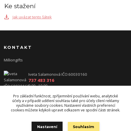
Ke stažení
Jak uvázat tento šátek
KONTAKT
Milliongifts
Iveta Salamonová IČO:60030160
737 483 316
9.00 - 19.00
Pro základní funkčnost, zpříjemnění používání webu, analytické
iveta.salamonova@centrum.cz
účely a v případě udělení souhlasu také pro účely cílení reklamy
využíváme soubory cookies. Nastavení vlastních preferencí
cookies můžete kdykoli upravit odkazem ve spodní části stránek.
Nastavení
Souhlasím