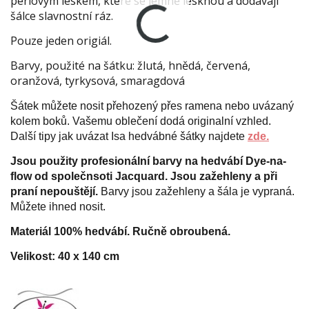
perlovým leskem, které se jemně lesknou a dodávají
šálce slavnostní ráz.
Pouze jeden origiál.
Barvy, použité na šátku: žlutá, hnědá, červená,
oranžová, tyrkysová, smaragdová
Šátek můžete nosit přehozený přes ramena nebo uvázaný
kolem boků. Vašemu oblečení dodá originalní vzhled.
Další tipy jak uvázat Isa hedvábné šátky najdete
zde.
Jsou použity profesionální barvy na hedvábí Dye-na-
flow od společnsoti Jacquard. Jsou zažehleny a při
praní nepouštějí.
Barvy jsou zažehleny a šála je vypraná.
Můžete ihned nosit.
Materiál 100% hedvábí. Ručně obroubená.
Velikost: 40
x 140 cm