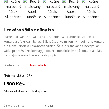
Hedvábná šála z dílny Isa
Ručně malovaná hedvábná šála. Kombinovaná technika: ztracená
kontura a překrývání barev. Šála působí velmi jemným dojmem, kontury
s leskem ji dodávají slavnostní vzhled. Šála je signovaná a nechybí ani
vážka pro štěstí. Na kontury je použita metalická hnědá kontura a bílá s
perlovým leskem, které s...
celý popis
Dostupnost
Není skladem
Nejsme plátci DPH
1 500 Kč
/
ks
Momentálně není k dispozici
Číslo produktu:
91262