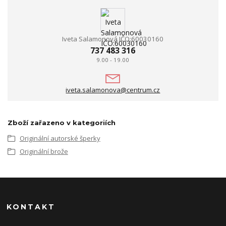
Iveta Salamonová IČO:60030160
737 483 316
9.00 - 19.00
iveta.salamonova@centrum.cz
Zboží zařazeno v kategoriích
Originální autorské šperky
Originální brože
KONTAKT