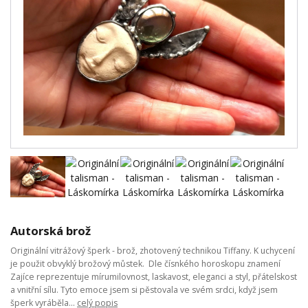
Autorská brož
Originální vitrážový šperk - brož, zhotovený technikou Tiffany. K uchycení
je použit obvyklý brožový můstek. Dle čísnkého horoskopu znamení
Zajíce reprezentuje mírumilovnost, laskavost, eleganci a styl, přátelskost
a vnitřní sílu. Tyto emoce jsem si pěstovala ve svém srdci, když jsem
šperk vyráběla...
celý popis