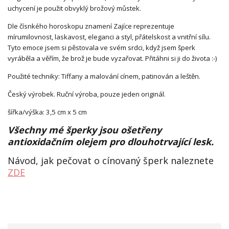
uchycení je použit obvyklý brožový můstek.
Dle čísnkého horoskopu znamení Zajíce reprezentuje
mírumilovnost, laskavost, eleganci a styl, přátelskost a vnitřní sílu.
Tyto emoce jsem si pěstovala ve svém srdci, když jsem šperk
vyráběla a věřím, že brož je bude vyzařovat. Přitáhni si ji do života :-)
Použité techniky: Tiffany a malování cínem, patinován a leštěn.
Český výrobek. Ruční výroba, pouze jeden originál.
šířka/výška: 3,5 cm x 5 cm
Všechny mé šperky jsou ošetřeny
antioxidačním olejem pro dlouhotrvající lesk.
Návod, jak pečovat o cínovaný šperk naleznete
ZDE