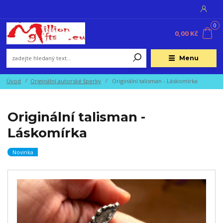
0
0,00 Kč
Menu
Úvod
Originální autorské šperky
Originální talisman - Láskomírka
Originální talisman -
Láskomírka
Novinka